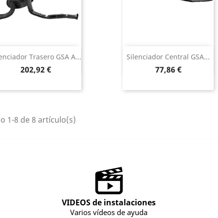
Vista rápida
Vista rápida


lenciador Trasero GSA A...
Silenciador Central GSA...
Precio
Precio
202,92 €
77,86 €
 1-8 de 8 artículo(s)
VIDEOS de instalaciones
Varios vídeos de ayuda