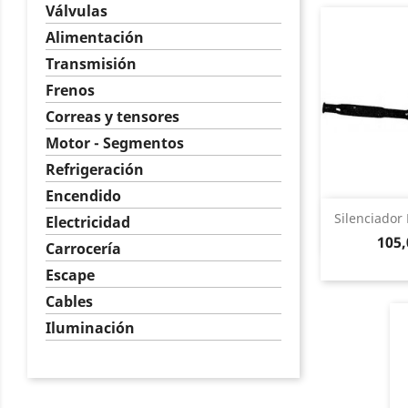
Válvulas
Alimentación
Transmisión
Frenos
Correas y tensores
Motor - Segmentos
Refrigeración
Encendido
Vist

Silenciador 
Electricidad
Prec
105,
Carrocería
Escape
Cables
Iluminación