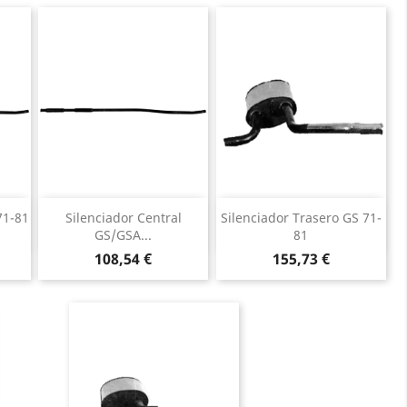
Vista rápida
Vista rápida


71-81
Silenciador Central
Silenciador Trasero GS 71-
GS/GSA...
81
Precio
Precio
108,54 €
155,73 €