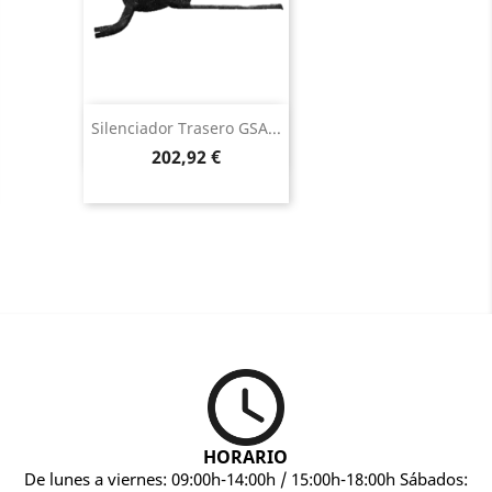
Vista rápida

Silenciador Trasero GSA...
Precio
202,92 €
HORARIO
De lunes a viernes: 09:00h-14:00h / 15:00h-18:00h Sábados: