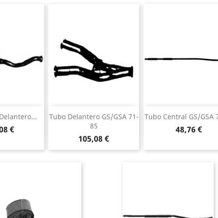
a rápida
Vista rápida
Vista rápida


Delantero...
Tubo Delantero GS/GSA 71-
Tubo Central GS/GSA 
85
io
Precio
08 €
48,76 €
Precio
105,08 €