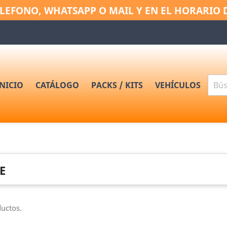
LEFONO, WHATSAPP O MAIL Y EN EL HORARIO 
INICIO
CATÁLOGO
PACKS / KITS
VEHÍCULOS
E
uctos.