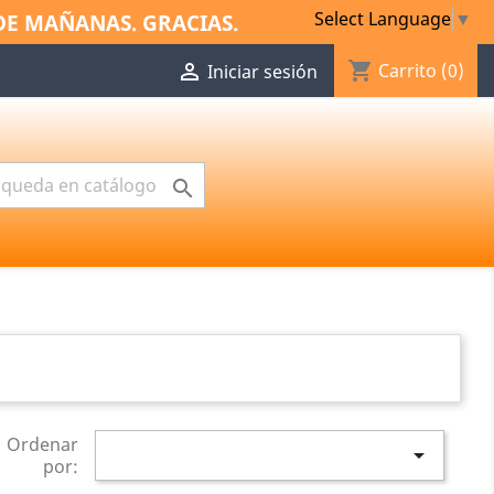
Select Language
▼
DE MAÑANAS. GRACIAS.
shopping_cart

Carrito
(0)
Iniciar sesión

Ordenar

por: