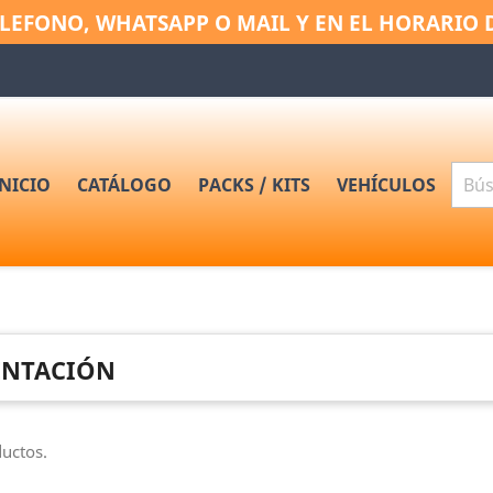
LEFONO, WHATSAPP O MAIL Y EN EL HORARIO 
INICIO
CATÁLOGO
PACKS / KITS
VEHÍCULOS
ENTACIÓN
uctos.