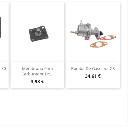
Vista rápida
Vista rápida


 30
Membrana Para
Bomba De Gasolina GS
Carburador De...
Precio
34,61 €
Precio
3,93 €