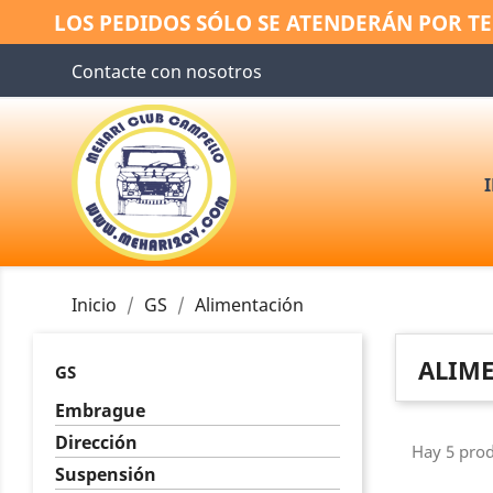
LOS PEDIDOS SÓLO SE ATENDERÁN POR TE
Contacte con nosotros
Inicio
GS
Alimentación
ALIM
GS
Embrague
Dirección
Hay 5 prod
Suspensión