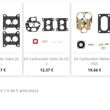
a rápida
Vista rápida
Vista rápida


or Solex 28
Kit Carburador Solex 28 CIC
Kit Carburador Weber
...
2
DGS
cio
Precio
Precio
37 €
13,37 €
19,66 €
 1-5 de 5 artículo(s)