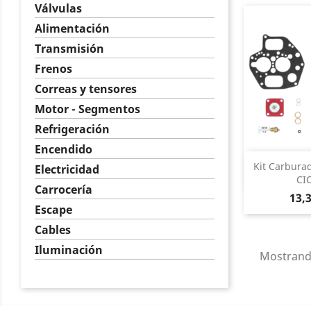
Válvulas
Alimentación
Transmisión
Frenos
Correas y tensores
Motor - Segmentos
Refrigeración
Encendido
Vist

Kit Carburad
Electricidad
CIC
Carrocería
Pre
13,
Escape
Cables
Iluminación
Mostrando