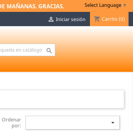
Select Language
▼
DE MAÑANAS. GRACIAS.
shopping_cart

Carrito
(0)
Iniciar sesión

Ordenar

por: