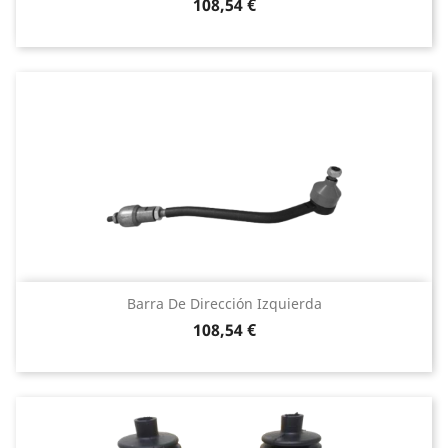
Precio
108,54 €
Barra De Dirección Izquierda
Precio
108,54 €