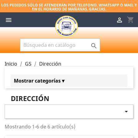
LOS PEDIDOS SÓLO SE ATENDERÁN POR TELEFONO, WHATSAPP O MAIL Y
EN EL HORARIO DE MAÑANAS. GRACIAS.
shopping_cart



Inicio
GS
Dirección
Mostrar categorías ▾
GS
DIRECCIÓN
Embrague
Dirección

Suspensión
Mostrando 1-6 de 6 artículo(s)
Válvulas
Alimentación