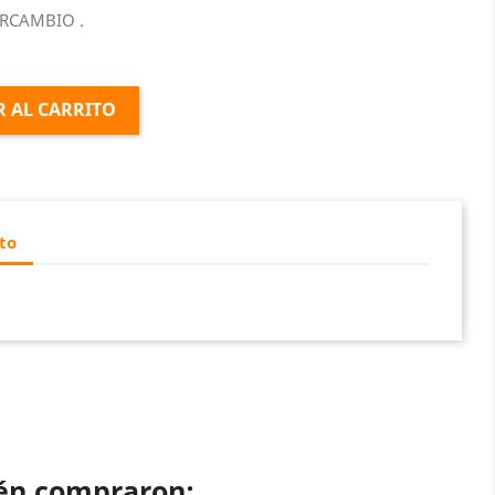
ERCAMBIO .
 AL CARRITO
to
ién compraron: