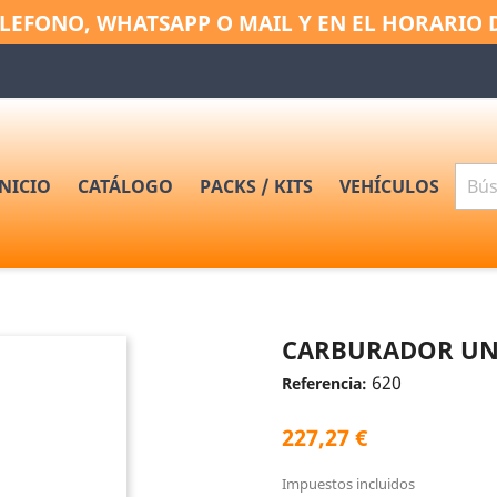
LEFONO, WHATSAPP O MAIL Y EN EL HORARIO 
INICIO
CATÁLOGO
PACKS / KITS
VEHÍCULOS
CARBURADOR UN
620
Referencia:
227,27 €
Impuestos incluidos