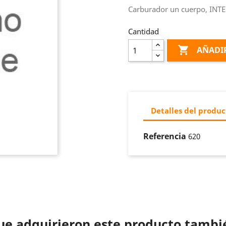
Carburador un cuerpo, INT
Cantidad

AÑADIR
Detalles del produc
Referencia
620
que adquirieron este producto tamb