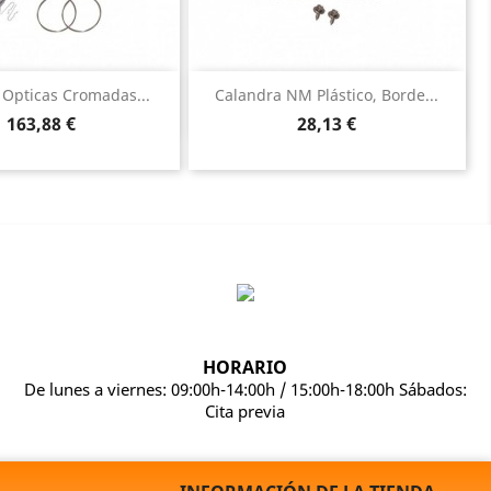
Vista rápida
Vista rápida


 Opticas Cromadas...
Calandra NM Plástico, Borde...
Precio
Precio
163,88 €
28,13 €
HORARIO
De lunes a viernes: 09:00h-14:00h / 15:00h-18:00h Sábados:
Cita previa