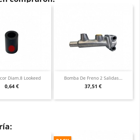
Vista rápida
Vista rápida


acor Diam.8 Lookeed
Bomba De Freno 2 Salidas...
Precio
Precio
0,64 €
37,51 €
ría: