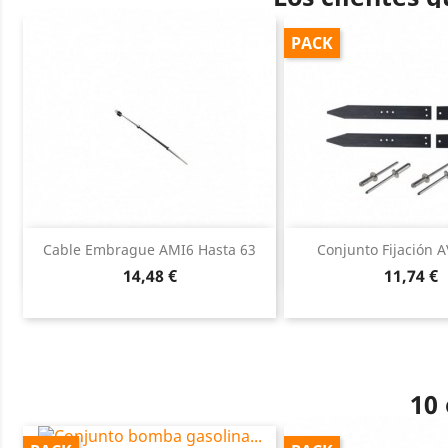
PACK
Vista rápida
Vista ráp


Cable Embrague AMI6 Hasta 63
Conjunto Fijación A
Precio
Precio
14,48 €
11,74 €
10 