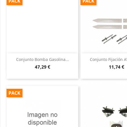
PACK
PACK
Vista rápida
Vista ráp


Conjunto Bomba Gasolina...
Conjunto Fijación A
Precio
Precio
47,29 €
11,74 €
PACK