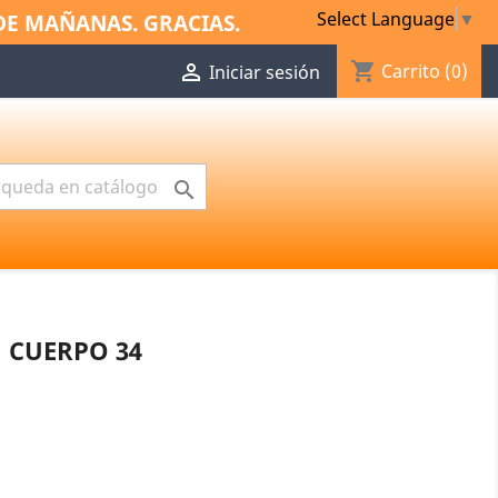
Select Language
▼
DE MAÑANAS. GRACIAS.
shopping_cart

Carrito
(0)
Iniciar sesión

 CUERPO 34