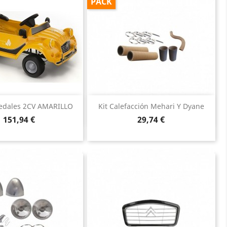
PACK
Vista rápida
Vista rápida


edales 2CV AMARILLO
Kit Calefacción Mehari Y Dyane
Precio
Precio
151,94 €
29,74 €