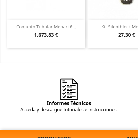
Vista rápida
Vista ráp


Conjunto Tubular Mehari 6...
Kit Silentblock Mo
Precio
Precio
1.673,83 €
27,30 €
Informes Técnicos
Acceda y descargue tutoriales e instrucciones.