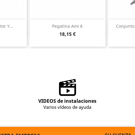
ida
Vista rápida

tor Y...
Pegatina Ami 8
Conjunto
Precio
18,15 €
VIDEOS de instalaciones
Varios vídeos de ayuda