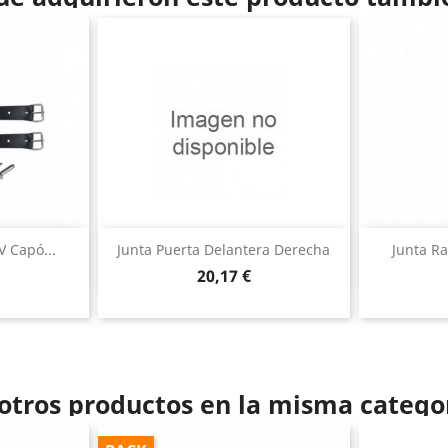
ida
Vista rápida

V Capó...
Junta Puerta Delantera Derecha
Junta R
Precio
20,17 €
otros productos en la misma catego