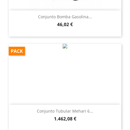
Conjunto Bomba Gasolina...
Precio
46,02 €
PACK
Conjunto Tubular Mehari 6...
Precio
1.462,08 €