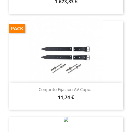
Precio
1.673,83 €
PACK
Conjunto Fijación AV Capó...
Precio
11,74 €