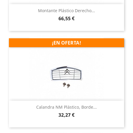
Montante Plástico Derecho...
Precio
66,55 €
¡EN OFERTA!
Calandra NM Plástico, Borde...
Precio
32,27 €