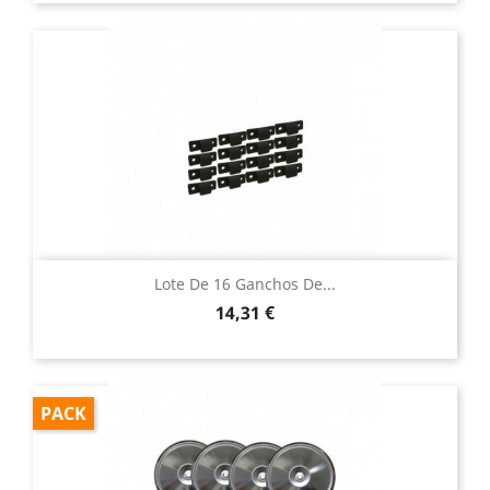
Lote De 16 Ganchos De...
Precio
14,31 €
PACK