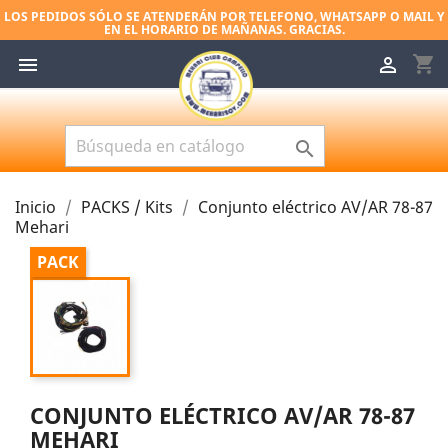
LOS PEDIDOS SÓLO SE ATENDERÁN POR TELEFONO, WHATSAPP O MAIL Y
EN EL HORARIO DE MAÑANAS. GRACIAS.
shopping_cart



Inicio
PACKS / Kits
Conjunto eléctrico AV/AR 78-87
Mehari
PACK
CONJUNTO ELÉCTRICO AV/AR 78-87
MEHARI