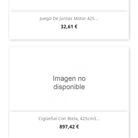
Juego De Juntas Motor 425...
Precio
32,61 €
Cigüeñal Con Biela, 425cm3...
Precio
897,42 €