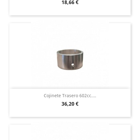
Precio
18,66 €
Cojinete Trasero 602cc....
Precio
36,20 €