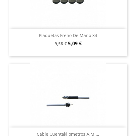
Plaquetas Freno De Mano X4
Precio
Precio
5,09 €
9,58 €
base
Cable Cuentakilometros A.M....