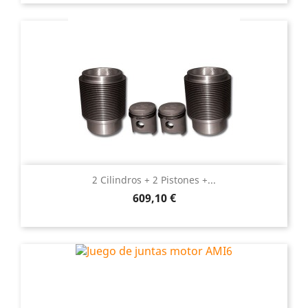
2 Cilindros + 2 Pistones +...
Precio
609,10 €