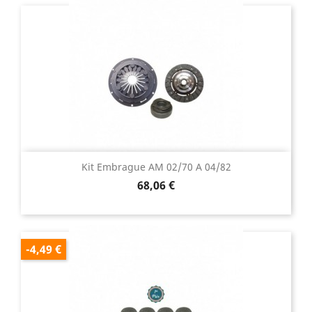
Kit Embrague AM 02/70 A 04/82
Precio
68,06 €
-4,49 €