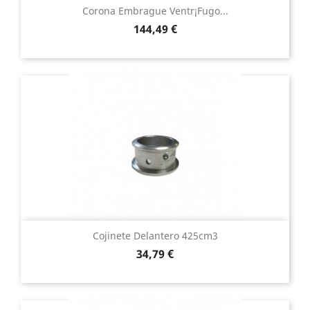
Corona Embrague Ventr¡fugo...
Precio
144,49 €
Cojinete Delantero 425cm3
Precio
34,79 €