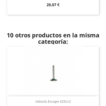
Precio
20,07 €
10 otros productos en la misma
categoría:
Valvula Escape 425cc3