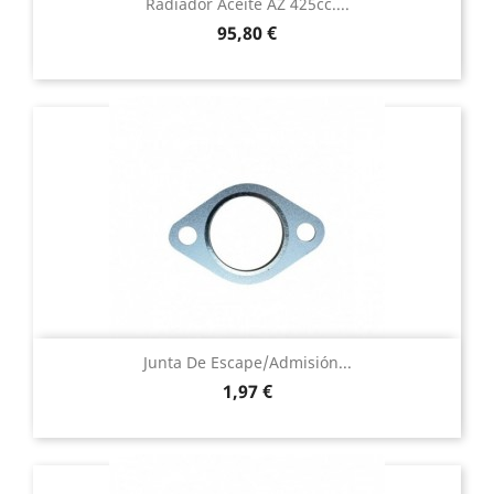
Radiador Aceite AZ 425cc....
Precio
95,80 €
Junta De Escape/admisión...
Precio
1,97 €