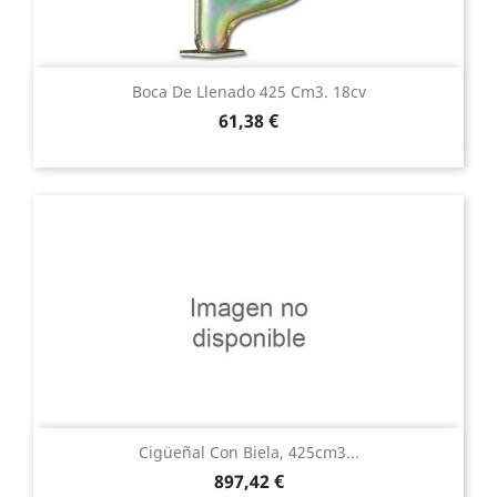
Boca De Llenado 425 Cm3. 18cv
Precio
61,38 €
Cigüeñal Con Biela, 425cm3...
Precio
897,42 €