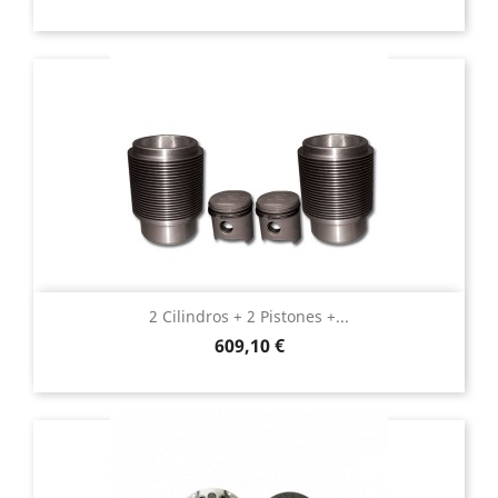
2 Cilindros + 2 Pistones +...
Precio
609,10 €