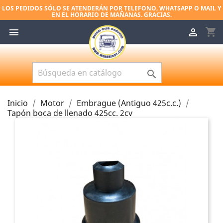
LOS PEDIDOS SÓLO SE ATENDERÁN POR TELEFONO, WHATSAPP O MAIL Y
EN EL HORARIO DE MAÑANAS. GRACIAS.
shopping_cart



Inicio
Motor
Embrague (Antiguo 425c.c.)
Tapón boca de llenado 425cc. 2cv