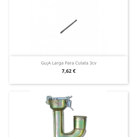
Gu¡a Larga Para Culata 3cv
Precio
7,62 €