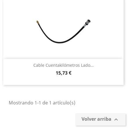
Embrague
Cardán – Fuelles
Limpiaparabrisas
Electricidad
Cable Cuentakilómetros Lado...
Precio
15,73 €
Mostrando 1-1 de 1 artículo(s)
Volver arriba
