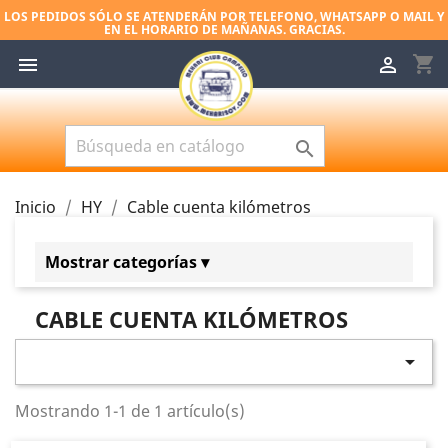
LOS PEDIDOS SÓLO SE ATENDERÁN POR TELEFONO, WHATSAPP O MAIL Y
EN EL HORARIO DE MAÑANAS. GRACIAS.
shopping_cart



Inicio
HY
Cable cuenta kilómetros
Mostrar categorías ▾
HY
CABLE CUENTA KILÓMETROS
Motor
Carburador

Caja de cambios
Mostrando 1-1 de 1 artículo(s)
Cable cuenta kilómetros
Frenos