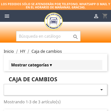
LOS PEDIDOS SÓLO SE ATENDERÁN POR TELEFONO, WHATSAPP O MAIL Y
EN EL HORARIO DE MAÑANAS. GRACIAS.
shopping_cart



Inicio
HY
Caja de cambios
Mostrar categorías ▾
HY
CAJA DE CAMBIOS
Motor
Carburador

Caja de cambios
Mostrando 1-3 de 3 artículo(s)
Cable cuenta kilómetros
Frenos