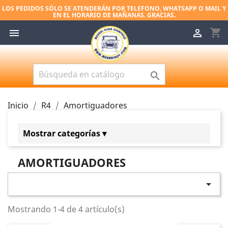
LOS PEDIDOS SÓLO SE ATENDERÁN POR TELEFONO, WHATSAPP O MAIL Y
EN EL HORARIO DE MAÑANAS. GRACIAS.
shopping_cart



Inicio
R4
Amortiguadores
Mostrar categorías ▾
R4
AMORTIGUADORES
Embrague
Carrocería

Frenos
Mostrando 1-4 de 4 artículo(s)
Cables y controles
Eléctrico e iluminación