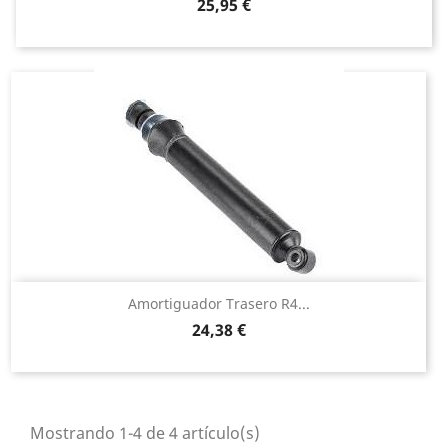
Precio
25,95 €
Amortiguador Trasero R4...
Precio
24,38 €
Mostrando 1-4 de 4 artículo(s)