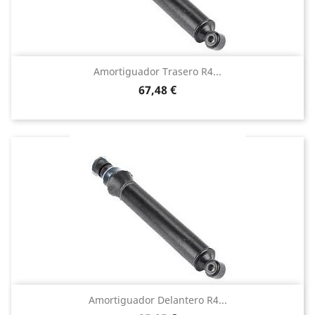
Amortiguador Trasero R4...
Precio
67,48 €
Amortiguador Delantero R4...