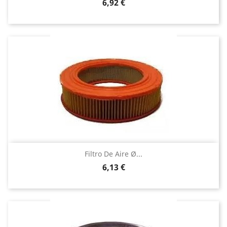
Precio
6,92 €
Filtro De Aire Ø...
Precio
6,13 €