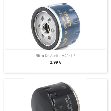
Escape
Filtros
Amortiguadores
Válvulas y guías
Carburador
Motor
Cardán
Filtro De Aceite M20×1,5
Precio
2,99 €