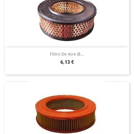
Filtro De Aire Ø...
Precio
6,13 €