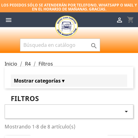
LOS PEDIDOS SÓLO SE ATENDERÁN POR TELEFONO, WHATSAPP O MAIL Y
EN EL HORARIO DE MAÑANAS. GRACIAS.
shopping_cart



Inicio
R4
Filtros
Mostrar categorías ▾
R4
FILTROS
Embrague
Carrocería

Frenos
Mostrando 1-8 de 8 artículo(s)
Cables y controles
Eléctrico e iluminación