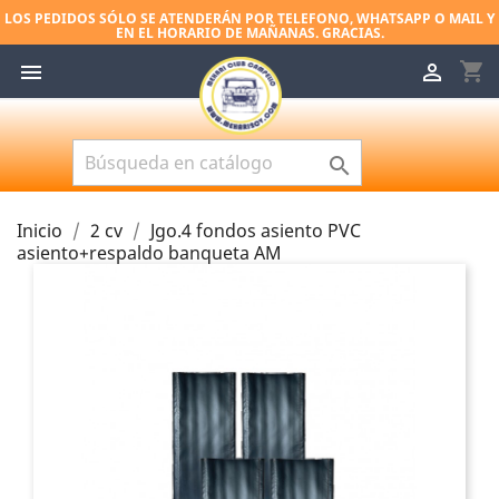
LOS PEDIDOS SÓLO SE ATENDERÁN POR TELEFONO, WHATSAPP O MAIL Y
EN EL HORARIO DE MAÑANAS. GRACIAS.
shopping_cart



Inicio
2 cv
Jgo.4 fondos asiento PVC
asiento+respaldo banqueta AM