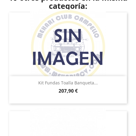
categoría:
Kit Fundas Toalla Banqueta...
Precio
207,90 €