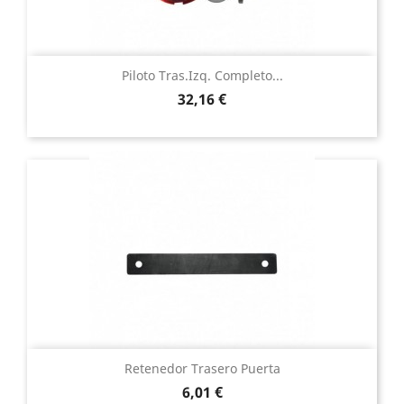
Piloto Tras.izq. Completo...
Precio
32,16 €
Retenedor Trasero Puerta
Precio
6,01 €