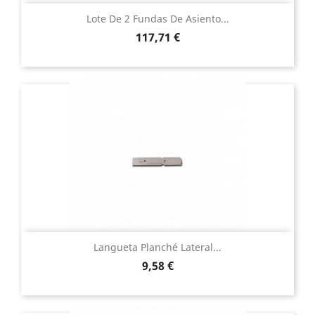
Lote De 2 Fundas De Asiento...
Precio
117,71 €
Langueta Planché Lateral...
Precio
9,58 €