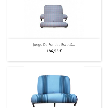
Juego De Fundas Escocs...
Precio
186,55 €