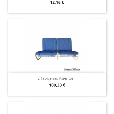
Precio
12,16 €
2 Tapicerias Asientos...
Precio
100,33 €