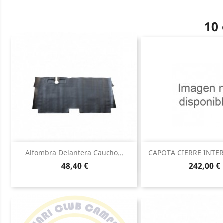
10 
Vista rápida
Vista ráp


Alfombra Delantera Caucho...
CAPOTA CIERRE INTER
Precio
Precio
48,40 €
242,00 €