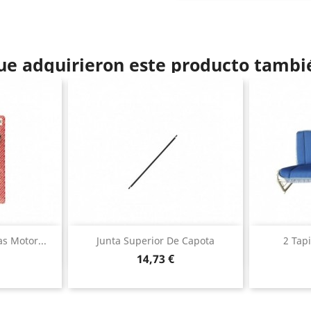
que adquirieron este producto tamb
ida
Vista rápida

s Motor...
Junta Superior De Capota
2 Tap
Precio
14,73 €