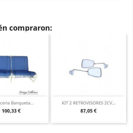
ién compraron:
Vista rápida
Vista rápida


iceria Banqueta...
KIT 2 RETROVISORES 2CV...
Precio
Precio
100,33 €
87,05 €