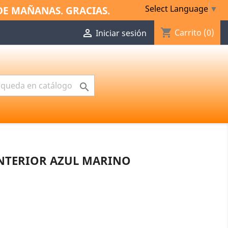
Select Language
▼
DE MAÑANAS. GRACIAS.
shopping_cart

Carrito
(0)
Iniciar sesión

INTERIOR AZUL MARINO