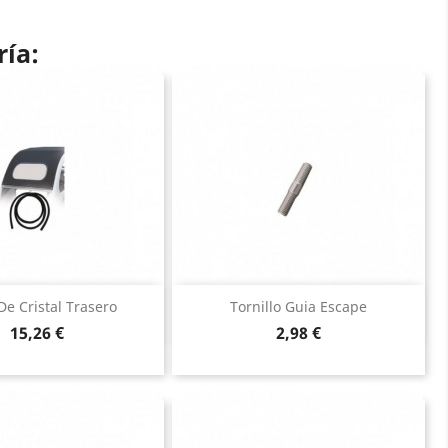
ría:
Vista rápida
Vista rápida


De Cristal Trasero
Tornillo Guia Escape
Precio
Precio
15,26 €
2,98 €