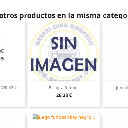
otros productos en la misma catego
ida
Vista rápida

IOR AZUL...
Bisagra Inferior
Junta 
Precio
26,38 €