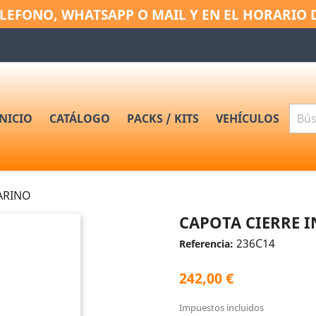
LEFONO, WHATSAPP O MAIL Y EN EL HORARIO 
INICIO
CATÁLOGO
PACKS / KITS
VEHÍCULOS
ARINO
CAPOTA CIERRE 
236C14
Referencia:
242,00 €
Impuestos incluidos