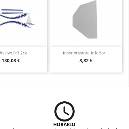
Vista rápida
Vista rápida


hesivo Fr3 2cv
Insonorizante Inferior...
Precio
Precio
130,08 €
8,82 €
HORARIO