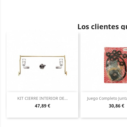
Los clientes 
Vista rápida
Vista ráp


KIT CIERRE INTERIOR DE...
Juego Completo Junta
Precio
Precio
47,89 €
30,86 €