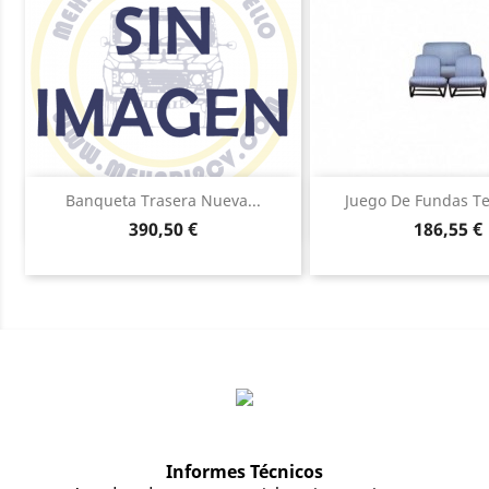
Vista rápida
Vista ráp


Banqueta Trasera Nueva...
Juego De Fundas Tel
Precio
Precio
390,50 €
186,55 €
Informes Técnicos