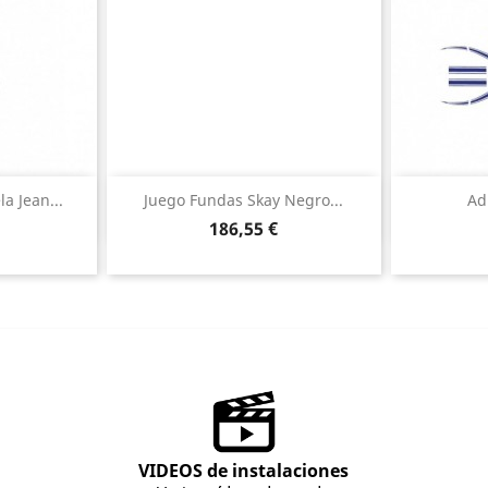
ida
Vista rápida

a Jean...
Juego Fundas Skay Negro...
Ad
Precio
186,55 €
VIDEOS de instalaciones