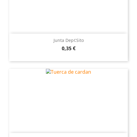
Junta Dep¢sito
Precio
0,35 €