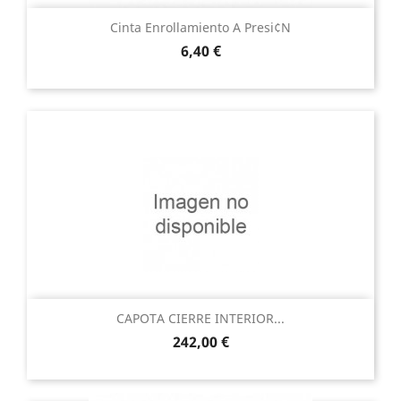
Cinta Enrollamiento A Presi¢n
Precio
6,40 €
CAPOTA CIERRE INTERIOR...
Precio
242,00 €