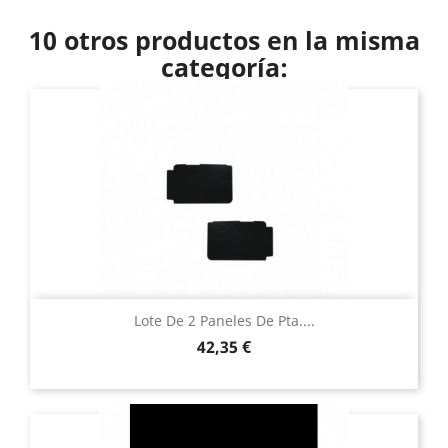
10 otros productos en la misma
categoría:
Lote De 2 Paneles De Pta....
Precio
42,35 €