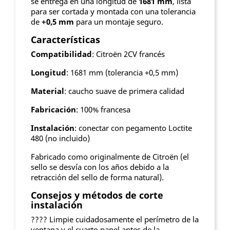
se entrega en una longitud de
1681 mm
, lista
para ser cortada y montada con una tolerancia
de
+0,5 mm
para un montaje seguro.
Características
Compatibilidad
: Citroën 2CV francés
Longitud
: 1681 mm (tolerancia +0,5 mm)
Material
: caucho suave de primera calidad
Fabricación
: 100% francesa
Instalación
: conectar con pegamento Loctite
480 (no incluido)
Fabricado como originalmente de Citroën (el
sello se desvía con los años debido a la
retracción del sello de forma natural).
Consejos y métodos de corte
instalación
???? Limpie cuidadosamente el perímetro de la
ventana y el cuarto panel antes de la