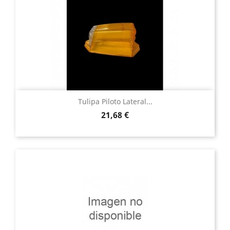
Tulipa Piloto Lateral...
Precio
21,68 €