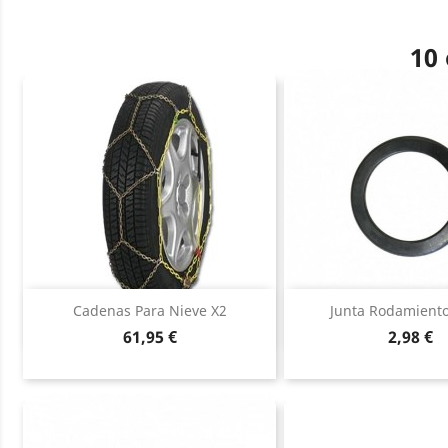
10 
Vista rápida
Vista ráp


Cadenas Para Nieve X2
Junta Rodamiento
Precio
Precio
61,95 €
2,98 €