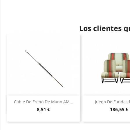
Los clientes 
Vista rápida
Vista ráp


Cable De Freno De Mano AM...
Juego De Fundas B
Precio
Precio
8,51 €
186,55 €