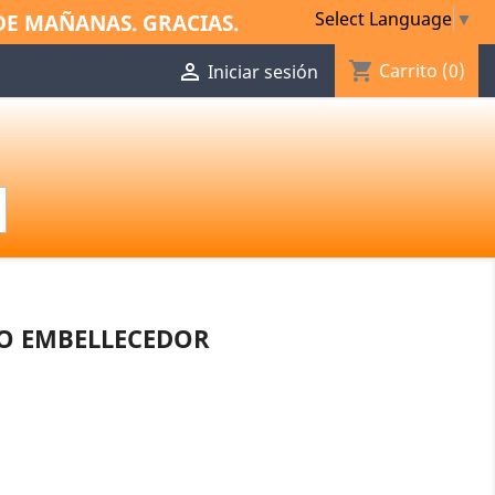
Select Language
▼
DE MAÑANAS. GRACIAS.
shopping_cart

Carrito
(0)
Iniciar sesión
O EMBELLECEDOR