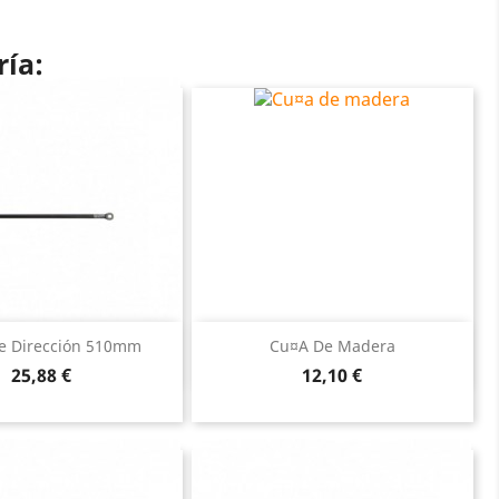
ría:
Vista rápida
Vista rápida


e Dirección 510mm
Cu¤a De Madera
Precio
Precio
25,88 €
12,10 €