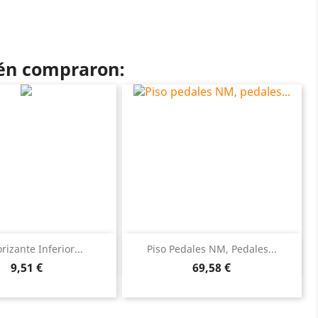
ién compraron:
Vista rápida
Vista rápida


rizante Inferior...
Piso Pedales NM, Pedales...
Precio
Precio
9,51 €
69,58 €