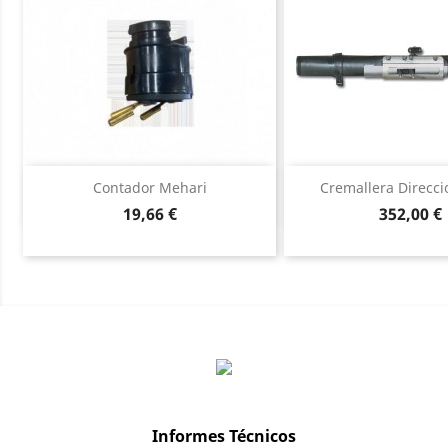
Vista rápida
Vista ráp


Contador Mehari
Cremallera Direccio
Precio
Precio
19,66 €
352,00 €
Informes Técnicos