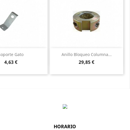
Vista rápida
Vista rápida


Soporte Gato
Anillo Bloqueo Columna...
Precio
Precio
4,63 €
29,85 €
HORARIO