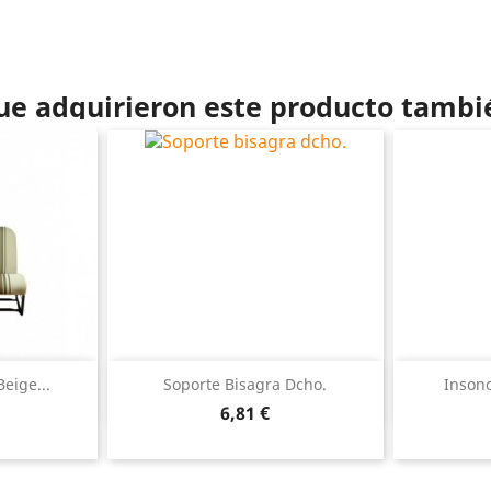
que adquirieron este producto tamb
ida
Vista rápida

eige...
Soporte Bisagra Dcho.
Insono
Precio
6,81 €