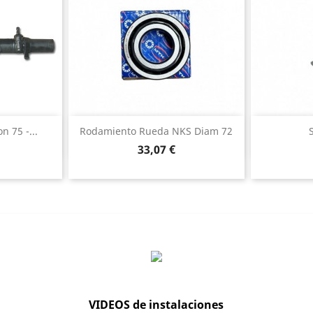
ida
Vista rápida

n 75 -...
Rodamiento Rueda NKS Diam 72
Precio
33,07 €
VIDEOS de instalaciones