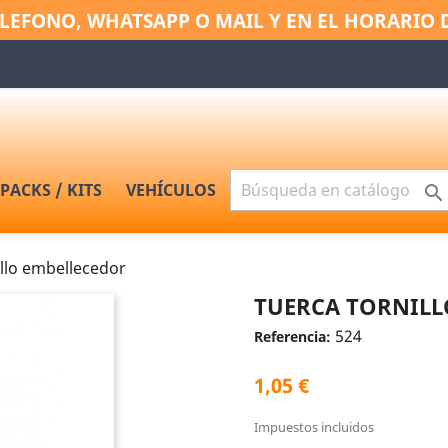
LEFONO, WHATSAPP O MAIL Y EN EL HORARIO 
PACKS / KITS
VEHÍCULOS

illo embellecedor
TUERCA TORNILL
524
Referencia:
1,05 €
Impuestos incluidos