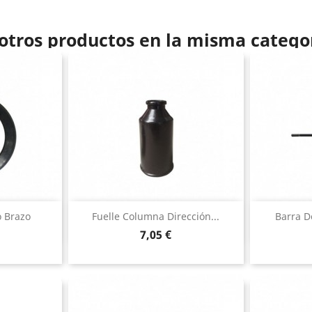
otros productos en la misma catego
ida
Vista rápida

 Brazo
Fuelle Columna Dirección...
Barra D
Precio
7,05 €