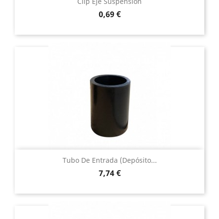
Clip Eje Suspensión
Precio
0,69 €
Tubo De Entrada (depósito...
Precio
7,74 €