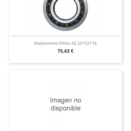
Rodamiento Piñon AZ 25*52*18
Precio
75,63 €