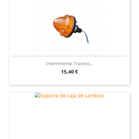
Intermitente Trasero...
Precio
15,40 €