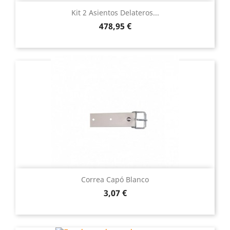
Kit 2 Asientos Delateros...
Precio
478,95 €
Correa Capó Blanco
Precio
3,07 €