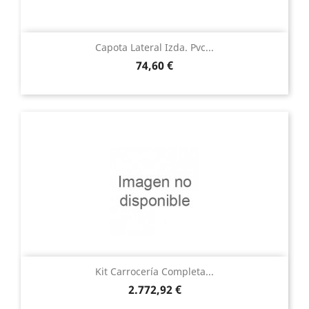
Capota Lateral Izda. Pvc...
Precio
74,60 €
Kit Carrocería Completa...
Precio
2.772,92 €