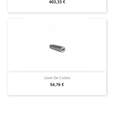
Precio
403,33 €
Llave De Culata
Precio
54,76 €