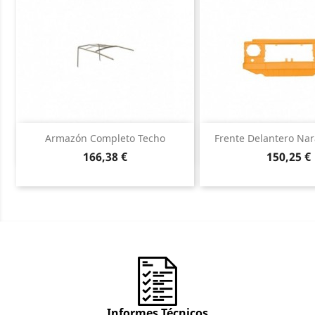
Vista rápida
Vista ráp


Armazón Completo Techo
Frente Delantero Nar
Precio
Precio
166,38 €
150,25 €
Informes Técnicos