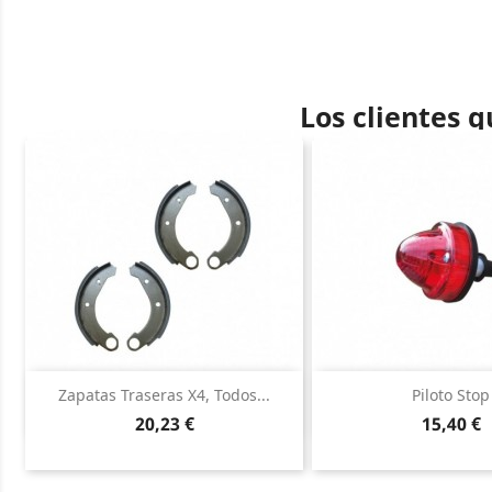
Los clientes 
Vista rápida
Vista ráp


Zapatas Traseras X4, Todos...
Piloto Stop
Precio
Precio
20,23 €
15,40 €