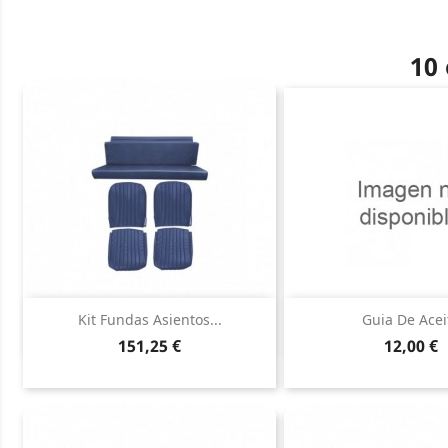
10 
Vista rápida
Vista ráp


Kit Fundas Asientos...
Guia De Acei
Precio
Precio
151,25 €
12,00 €