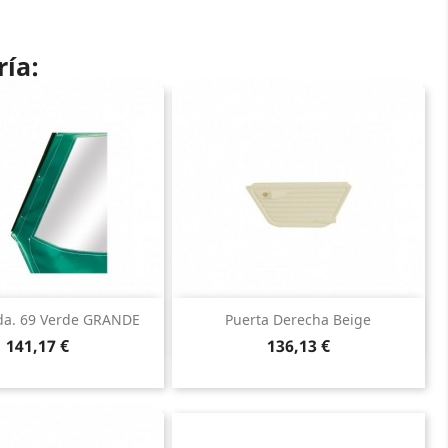
ría:
Vista rápida
Vista rápida


zda. 69 Verde GRANDE
Puerta Derecha Beige
Precio
Precio
141,17 €
136,13 €