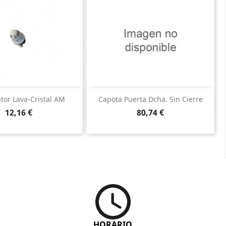
Vista rápida
Vista rápida


tor Lava-Cristal AM
Capota Puerta Dcha. Sin Cierre
Precio
Precio
12,16 €
80,74 €
HORARIO