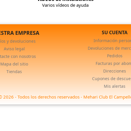
Varios vídeos de ayuda
STRA EMPRESA
SU CUENTA
Información perso
íos y devoluciones
Devoluciones de merc
Aviso legal
Pedidos
tacte con nosotros
Facturas por abo
Mapa del sitio
Direcciones
Tiendas
Cupones de descue
Mis alertas
© 2026 - Todos los derechos reservados - Mehari Club El Campell