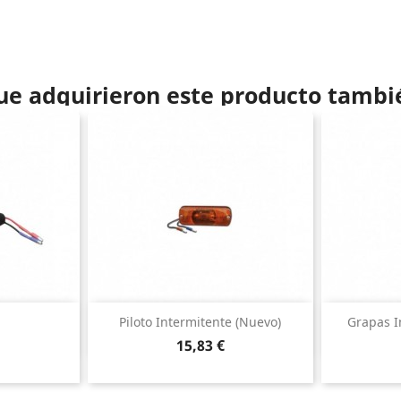
que adquirieron este producto tamb
ida
Vista rápida

Piloto Intermitente (nuevo)
Grapas I
Precio
15,83 €