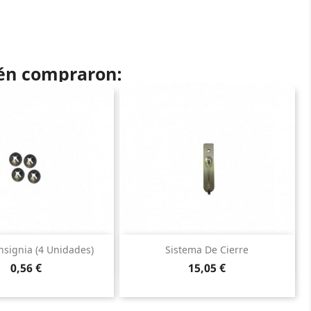
ién compraron:
Vista rápida
Vista rápida


nsignia (4 Unidades)
Sistema De Cierre
Precio
Precio
0,56 €
15,05 €