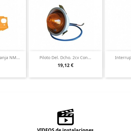
ida
Vista rápida

anja NM...
Piloto Del. Dcho. 2cv Con...
Interrup
Precio
19,12 €
VIDEOS de instalaciones