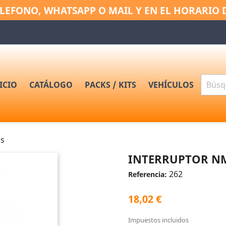
LEFONO, WHATSAPP O MAIL Y EN EL HORARIO 
ICIO
CATÁLOGO
PACKS / KITS
VEHÍCULOS
as
INTERRUPTOR NM
262
Referencia:
18,02 €
Impuestos incluidos