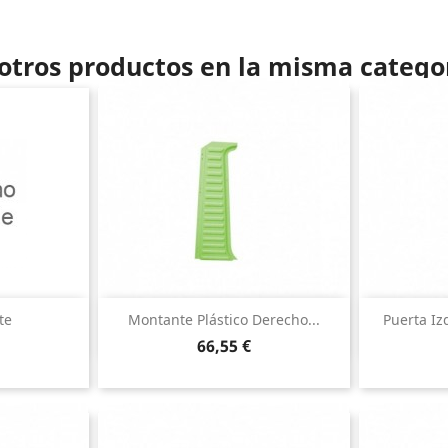
otros productos en la misma catego
ida
Vista rápida

te
Montante Plástico Derecho...
Puerta I
Precio
66,55 €