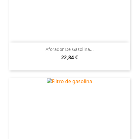
Aforador De Gasolina...
Precio
22,84 €