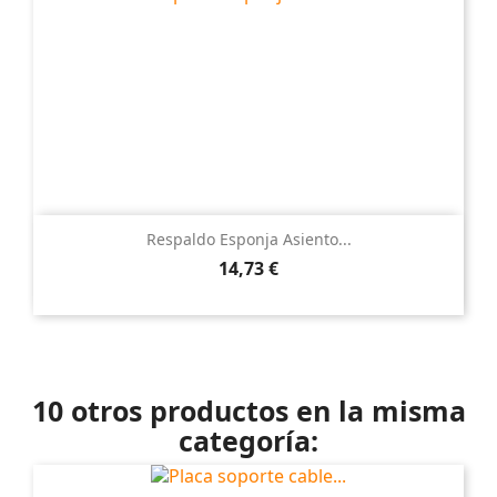
Respaldo Esponja Asiento...
Precio
14,73 €
10 otros productos en la misma
categoría: