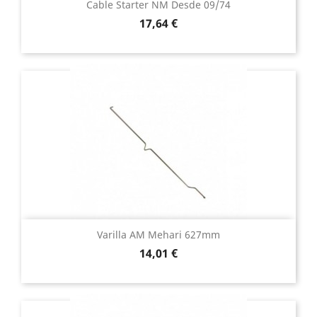
Cable Starter NM Desde 09/74
Precio
17,64 €
Varilla AM Mehari 627mm
Precio
14,01 €