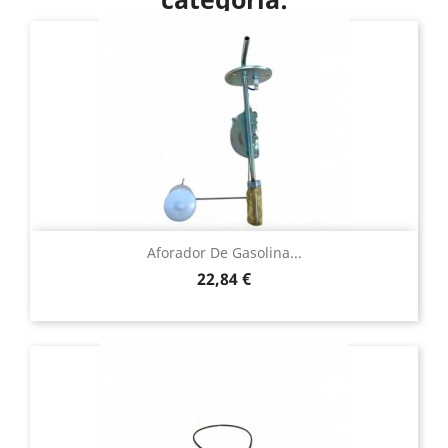
Aforador De Gasolina...
Precio
22,84 €