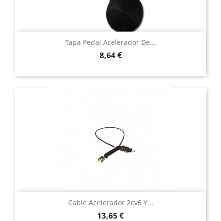
Tapa Pedal Acelerador De...
Precio
8,64 €
Cable Acelerador 2cv6 Y...
Precio
13,65 €