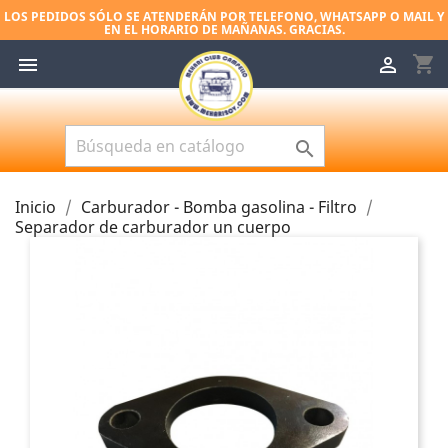
LOS PEDIDOS SÓLO SE ATENDERÁN POR TELEFONO, WHATSAPP O MAIL Y
EN EL HORARIO DE MAÑANAS. GRACIAS.
shopping_cart



Inicio
Carburador - Bomba gasolina - Filtro
Separador de carburador un cuerpo