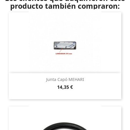
producto también compraron:
Junta Capó MEHARI
Precio
14,35 €