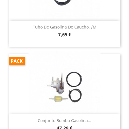
Tubo De Gasolina De Caucho, /m
Precio
7,65 €
PACK
Conjunto Bomba Gasolina...
Precio
47,29 €