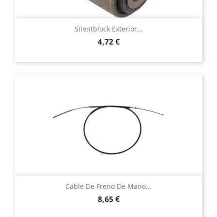
Silentblock Exterior...
Precio
4,72 €
Cable De Freno De Mano...
Precio
8,65 €