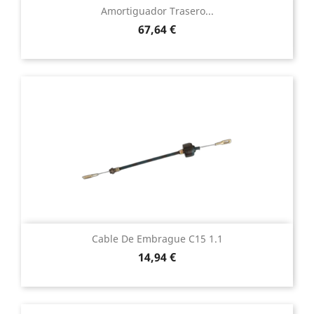
Amortiguador Trasero...
Precio
67,64 €
Cable De Embrague C15 1.1
Precio
14,94 €