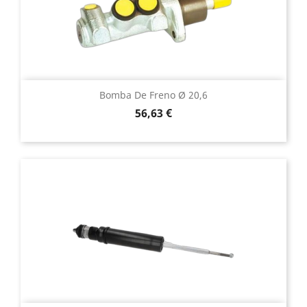
Bomba De Freno Ø 20,6
Precio
56,63 €