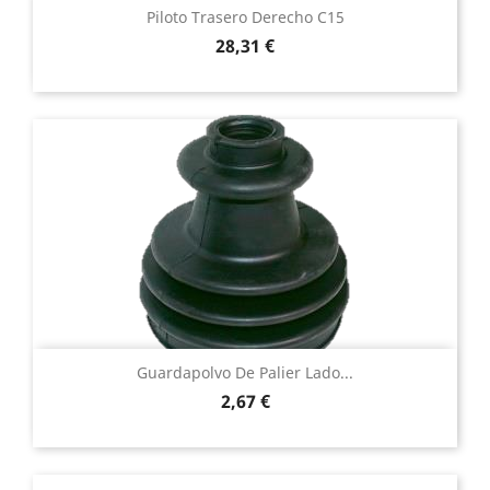
Piloto Trasero Derecho C15
Precio
28,31 €
Guardapolvo De Palier Lado...
Precio
2,67 €