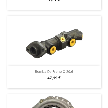
Bomba De Freno Ø 20,6
Precio
47,19 €