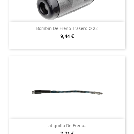
Bombín De Freno Trasero Ø 22
Precio
9,44 €
Latiguillo De Freno...
Precio
7,71 €