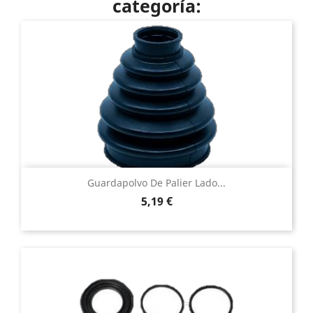
categoría:
Guardapolvo De Palier Lado...
Precio
5,19 €