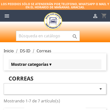
LOS PEDIDOS SÓLO SE ATENDERÁN POR TELEFONO, WHATSAPP O MAIL Y
EN EL HORARIO DE MAÑANAS. GRACIAS.
shopping_cart



Inicio
DS-ID
Correas
Mostrar categorías ▾
DS-ID
CORREAS
Hidráulicos
Calzos y juntas carburador

Instrumentación
Mostrando 1-7 de 7 artículo(s)
Filtros
Manocontactos