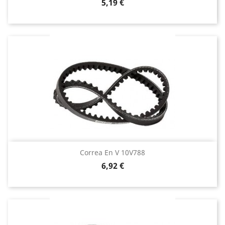
Precio
5,19 €
Correa En V 10V788
Precio
6,92 €