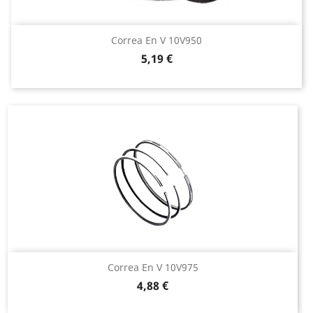
Correa En V 10V950
Precio
5,19 €
Correa En V 10V975
Precio
4,88 €