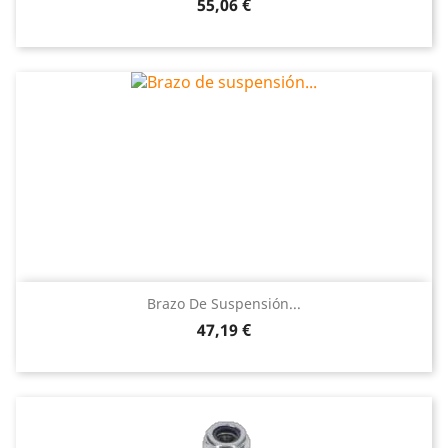
Precio
55,06 €
Brazo De Suspensión...
Precio
47,19 €