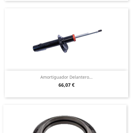
Amortiguador Delantero...
Precio
66,07 €