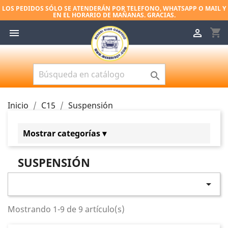
LOS PEDIDOS SÓLO SE ATENDERÁN POR TELEFONO, WHATSAPP O MAIL Y
EN EL HORARIO DE MAÑANAS. GRACIAS.
shopping_cart



Inicio
C15
Suspensión
Mostrar categorías ▾
C15
SUSPENSIÓN
Válvulas y Guías
Componentes de Motor (Internos)

Encendido y Filtración
Mostrando 1-9 de 9 artículo(s)
Transmisión (Correas y Kits)
Sistema de Refrigeración