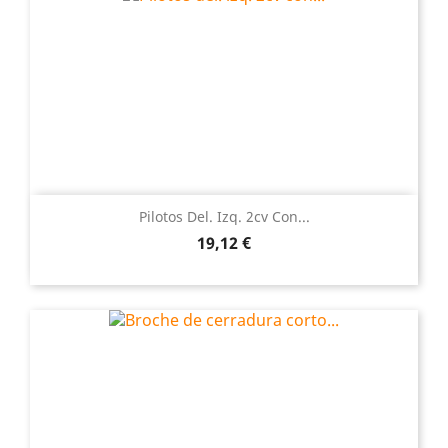
Pilotos Del. Izq. 2cv Con...
Precio
19,12 €