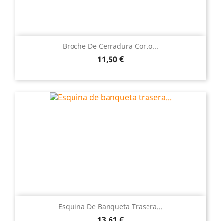
Broche De Cerradura Corto...
Precio
11,50 €
Esquina De Banqueta Trasera...
Precio
13,61 €