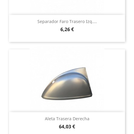
Separador Faro Trasero Izq....
Precio
6,26 €
Aleta Trasera Derecha
Precio
64,03 €