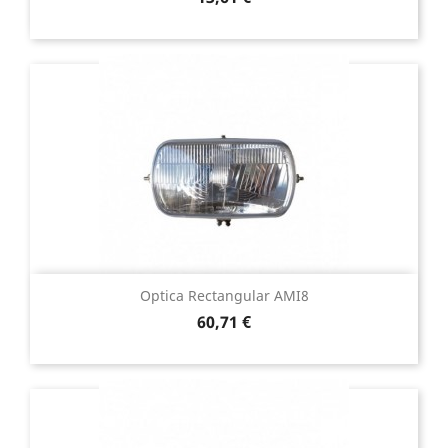
Optica Rectangular AMI8
Precio
60,71 €