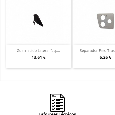
Vista rápida
Vista ráp


Guarnecido Lateral Izq....
Separador Faro Trase
Precio
Precio
13,61 €
6,26 €
Informes Técnicos