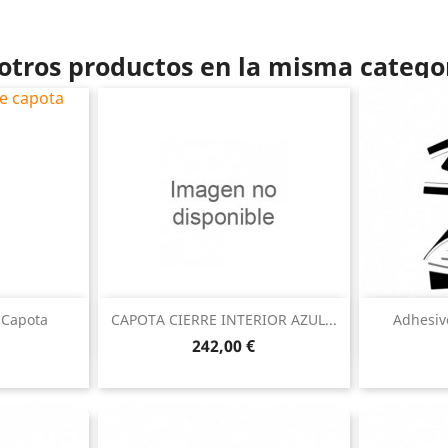
otros productos en la misma catego
ida
Vista rápida

 Capota
CAPOTA CIERRE INTERIOR AZUL...
Adhesivo
Precio
242,00 €