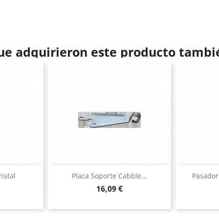
que adquirieron este producto tamb
ida
Vista rápida

istal
Placa Soporte Cabble...
Pasador
Precio
16,09 €