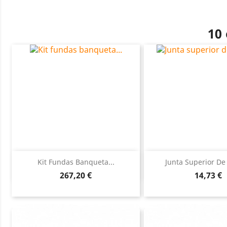
10 
Vista rápida
Vista ráp


Kit Fundas Banqueta...
Junta Superior De
Precio
Precio
267,20 €
14,73 €