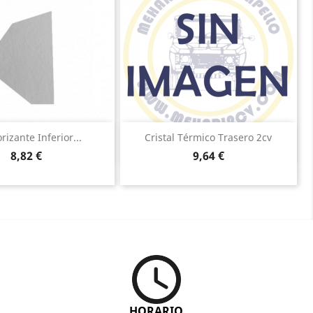
Vista rápida
Vista rápida


rizante Inferior...
Cristal Térmico Trasero 2cv
Precio
Precio
8,82 €
9,64 €
HORARIO