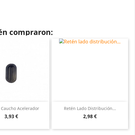
ién compraron:
Vista rápida
Vista rápida


 Caucho Acelerador
Retén Lado Distribución...
Precio
Precio
3,93 €
2,98 €