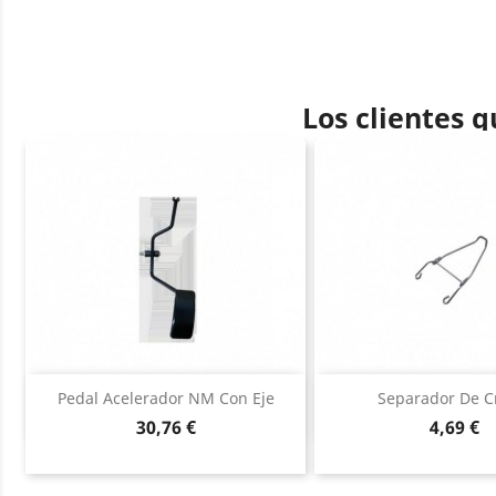
Los clientes 
Vista rápida
Vista ráp


Pedal Acelerador NM Con Eje
Separador De Cr
Precio
Precio
30,76 €
4,69 €