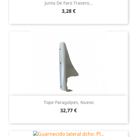
Junta De Faro Trasero...
Precio
3,28 €
Tope Paragolpes, Nuevo
Precio
32,77 €