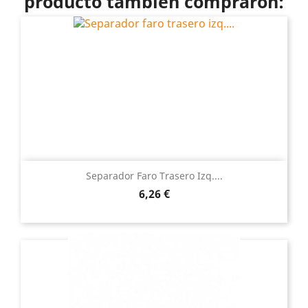
producto también compraron:
Separador Faro Trasero Izq....
Precio
6,26 €