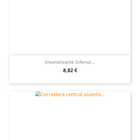
Insonorizante Inferior...
Precio
8,82 €