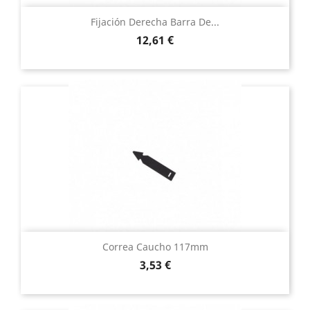
Fijación Derecha Barra De...
Precio
12,61 €
Correa Caucho 117mm
Precio
3,53 €