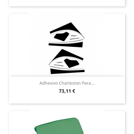
Adhesivo Charleston Para...
Precio
73,11 €