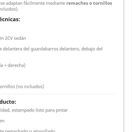
, se adaptan fácilmente mediante
remaches o tornillos
ncluidos).
écnicas:
oën 2CV sedán
te delantera del guardabarros delantero, debajo del
da + derecha)
ornillos (no incluidos)
oducto:
idad, estampado listo para pintar
gen
nte remachado o atornillado