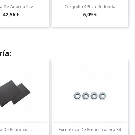
Vista rápida
Vista rápida


ja De Adorno 2cv
Cerquillo ¢ptica Redonda
Precio
Precio
42,56 €
6,09 €
ría:
Vista rápida
Vista rápida


o De Espumas...
Excentrica De Freno Trasero X4