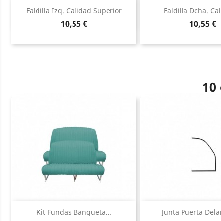
Vista rápida
Vista ráp


Faldilla Izq. Calidad Superior
Faldilla Dcha. Cal
Precio
Precio
10,55 €
10,55 €
10 
Vista rápida
Vista ráp


Kit Fundas Banqueta...
Junta Puerta Delan