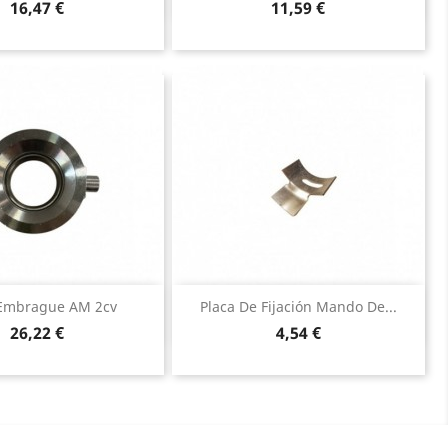
Precio
Precio
16,47 €
11,59 €
Vista rápida
Vista rápida


Embrague AM 2cv
Placa De Fijación Mando De...
Precio
Precio
26,22 €
4,54 €