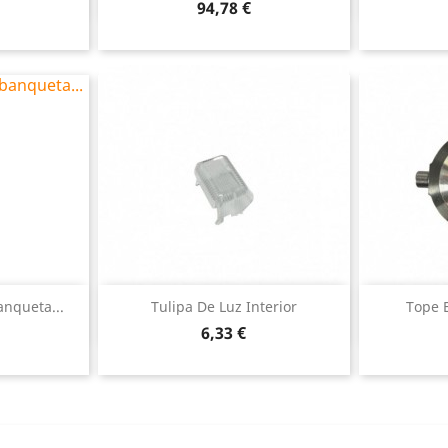
Precio
94,78 €
ida
Vista rápida

nqueta...
Tulipa De Luz Interior
Tope 
Precio
6,33 €