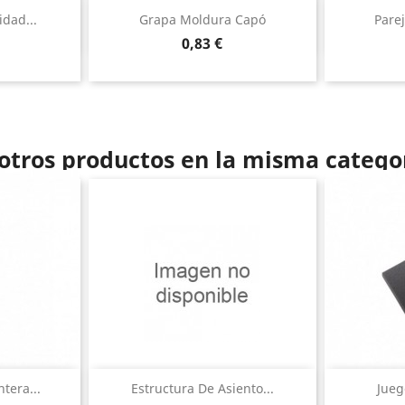
ida
Vista rápida

idad...
Grapa Moldura Capó
Pare
Precio
0,83 €
otros productos en la misma catego
ida
Vista rápida

tera...
Estructura De Asiento...
Jueg