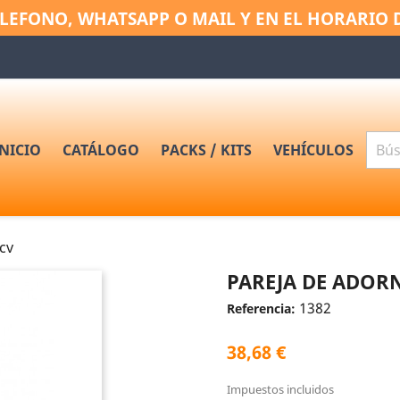
LEFONO, WHATSAPP O MAIL Y EN EL HORARIO 
INICIO
CATÁLOGO
PACKS / KITS
VEHÍCULOS
cv
PAREJA DE ADOR
1382
Referencia:
38,68 €
Impuestos incluidos