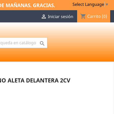
Select Language
▼
DE MAÑANAS. GRACIAS.
shopping_cart

Carrito
(0)
Iniciar sesión

NO ALETA DELANTERA 2CV