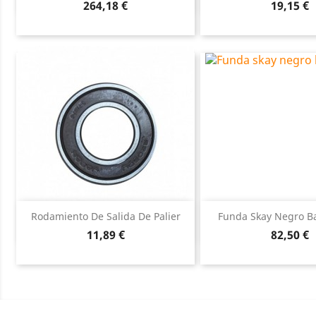
Precio
Precio
264,18 €
19,15 €
Vista rápida
Vista ráp


Rodamiento De Salida De Palier
Funda Skay Negro Ba
Precio
Precio
11,89 €
82,50 €