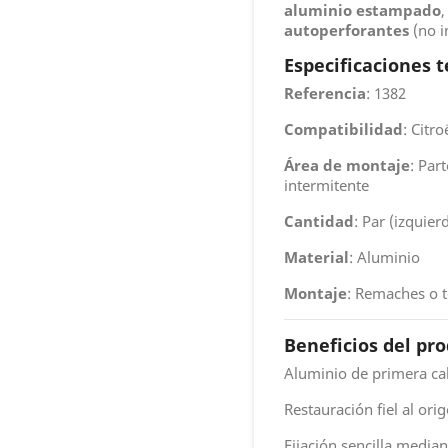
aluminio estampado
autoperforantes
(no i
Especificaciones t
Referencia
: 1382
Compatibilidad
: Citr
Área de montaje
: Par
intermitente
Cantidad
: Par (izquier
Material
: Aluminio
Montaje
: Remaches o t
Beneficios del pr
Aluminio de primera cal
Restauración fiel al ori
Fijación sencilla media