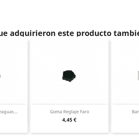
que adquirieron este producto tamb
ida
Vista rápida

eaguas...
Goma Reglaje Faro
Bar
Precio
4,45 €