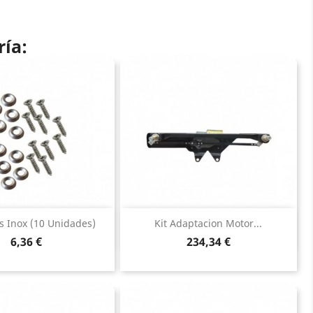
ría:
Vista rápida
Vista rápida


s Inox (10 Unidades)
Kit Adaptacion Motor...
Precio
Precio
6,36 €
234,34 €