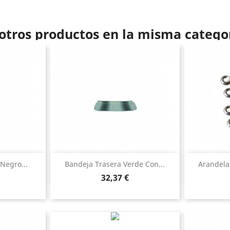
otros productos en la misma catego
ida
Vista rápida

Negro...
Bandeja Trasera Verde Con...
Arandela
Precio
32,37 €