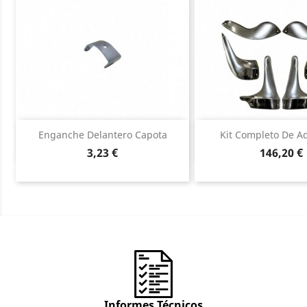
Vista rápida
Vista ráp


Enganche Delantero Capota
Kit Completo De Ad
Precio
Precio
3,23 €
146,20 €
Informes Técnicos