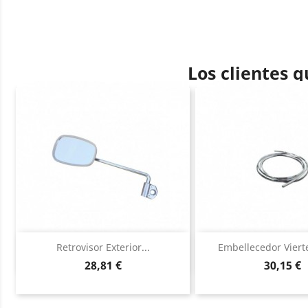
Los clientes 
Vista rápida
Vista ráp


Retrovisor Exterior...
Embellecedor Viert
Precio
Precio
28,81 €
30,15 €