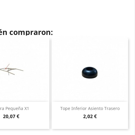
ién compraron:
Vista rápida
Vista rápida


ra Pequeña X1
Tope Inferior Asiento Trasero
Precio
Precio
20,07 €
2,02 €