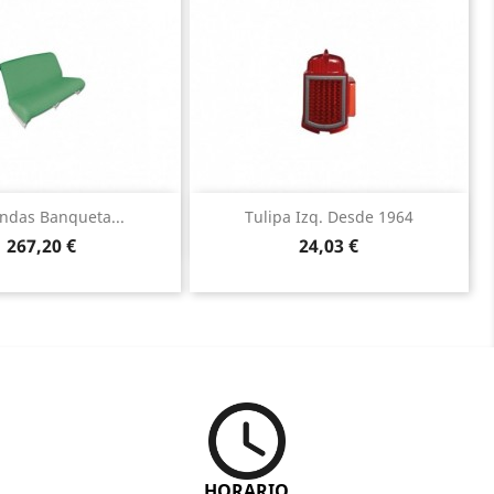
Vista rápida
Vista rápida


undas Banqueta...
Tulipa Izq. Desde 1964
Precio
Precio
267,20 €
24,03 €
HORARIO