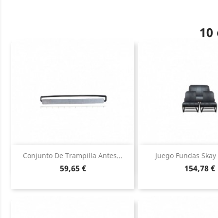
10 
Vista rápida
Vista ráp


Conjunto De Trampilla Antes...
Juego Fundas Skay 
Precio
Precio
59,65 €
154,78 €